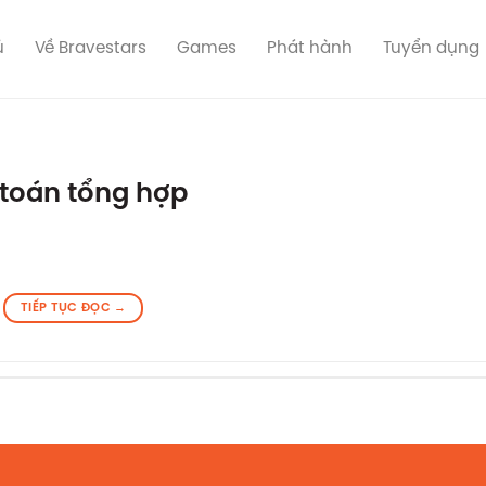
ủ
Về Bravestars
Games
Phát hành
Tuyển dụng
 toán tổng hợp
TIẾP TỤC ĐỌC
→