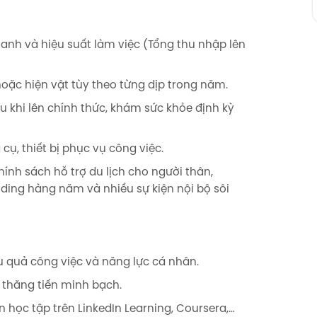
oanh và hiệu suất làm việc (Tổng thu nhập lên
hoặc hiện vật tùy theo từng dịp trong năm.
 khi lên chính thức, khám sức khỏe định kỳ
cụ, thiết bị phục vụ công việc.
hính sách hỗ trợ du lịch cho người thân,
ing hàng năm và nhiều sự kiện nội bộ sôi
u quả công việc và năng lực cá nhân.
i thăng tiến minh bạch.
 học tập trên LinkedIn Learning, Coursera,…