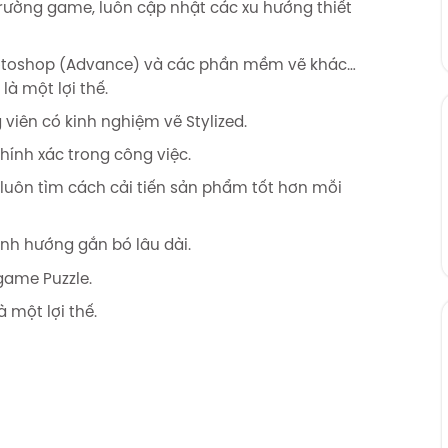
 trường game, luôn cập nhật các xu hướng thiết
otoshop (Advance) và các phần mềm vẽ khác…
là một lợi thế.
 viên có kinh nghiệm vẽ Stylized.
hính xác trong công việc.
luôn tìm cách cải tiến sản phẩm tốt hơn mỗi
nh hướng gắn bó lâu dài.
game Puzzle.
 một lợi thế.