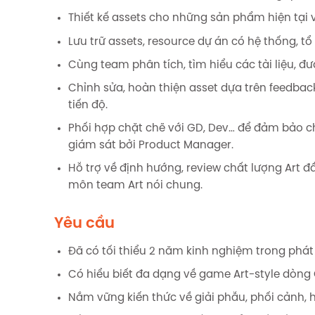
Thiết kế assets cho những sản phẩm hiện tại 
Lưu trữ assets, resource dự án có hệ thống, tổ
Cùng team phân tích, tìm hiểu các tài liệu, đư
Chỉnh sửa, hoàn thiện asset dựa trên feedba
tiến độ.
Phối hợp chặt chẽ với GD, Dev… để đảm bảo c
giám sát bởi Product Manager.
Hỗ trợ về định hướng, review chất lượng Art 
môn team Art nói chung.
Yêu cầu
Đã có tối thiểu 2 năm kinh nghiệm trong phát t
Có hiểu biết đa dạng về game Art-style dòng C
Nắm vững kiến thức về giải phẫu, phối cảnh, 