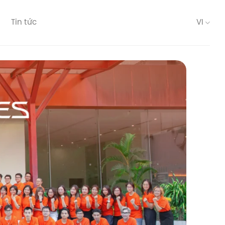
Tin tức
VI