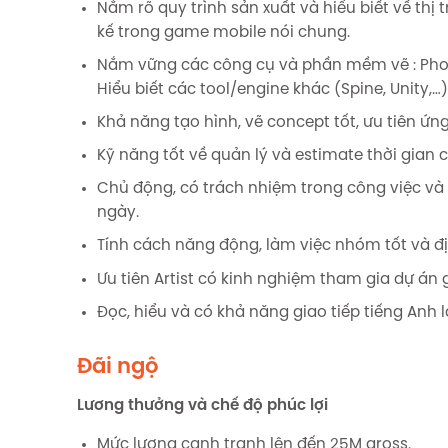
Nắm rõ quy trình sản xuất và hiểu biết về thị
kế trong game mobile nói chung.
Nắm vững các công cụ và phần mềm vẽ : Ph
Hiểu biết các tool/engine khác (Spine, Unity,…) 
Khả năng tạo hình, vẽ concept tốt, ưu tiên ứng
Kỹ năng tốt về quản lý và estimate thời gian c
Chủ động, có trách nhiệm trong công việc và 
ngày.
Tính cách năng động, làm việc nhóm tốt và đị
Ưu tiên Artist có kinh nghiệm tham gia dự án 
Đọc, hiểu và có khả năng giao tiếp tiếng Anh là
Đãi ngộ
Lương thưởng và chế độ phúc lợi
Mức lương cạnh tranh lên đến 25M gross.