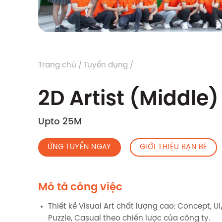
Trang chủ
/
Tuyển dụng
/
2D Artist (Middle)
Upto 25M
ỨNG TUYỂN NGAY
GIỚI THIỆU BẠN BÈ
Mô tả công việc
Thiết kế Visual Art chất lượng cao: Concept, 
Puzzle, Casual theo chiến lược của công ty.