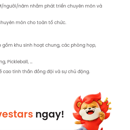
5M/người/năm nhằm phát triển chuyên môn và
chuyên môn cho toàn tổ chức.
ao gồm khu sinh hoạt chung, các phòng họp,
, Pickleball, …
ề cao tinh thần đồng đội và sự chủ động.
estars
ngay!