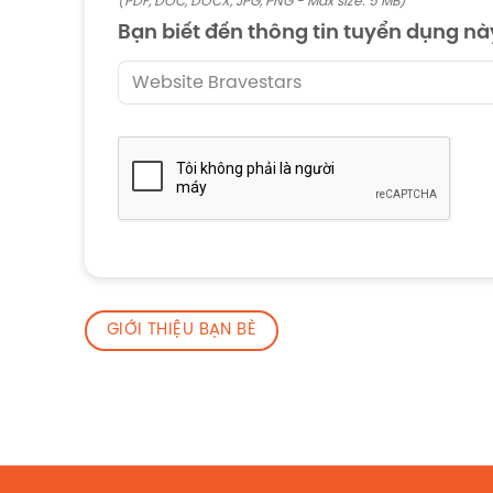
(PDF, DOC, DOCX, JPG, PNG - Max size: 5 MB)
Bạn biết đến thông tin tuyển dụng nà
GIỚI THIỆU BẠN BÈ