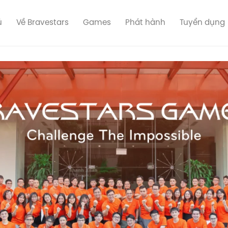
ủ
Về Bravestars
Games
Phát hành
Tuyển dụng