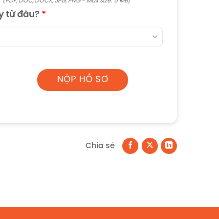
(PDF, DOC, DOCX, JPG, PNG - Max size: 5 MB)
y từ đâu?
*
Chia sẻ