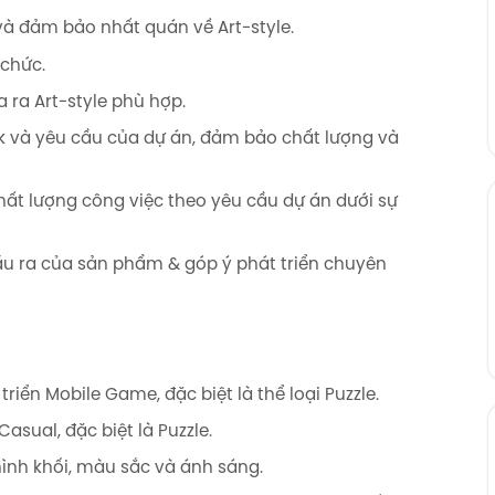
và đảm bảo nhất quán về Art-style.
 chức.
a ra Art-style phù hợp.
ck và yêu cầu của dự án, đảm bảo chất lượng và
hất lượng công việc theo yêu cầu dự án dưới sự
đầu ra của sản phẩm & góp ý phát triển chuyên
riển Mobile Game, đặc biệt là thể loại Puzzle.
asual, đặc biệt là Puzzle.
hình khối, màu sắc và ánh sáng.