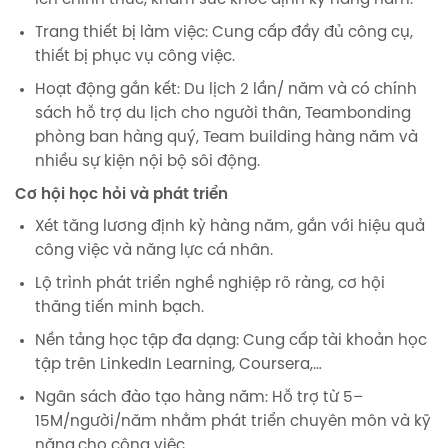
lên chính thức, khám sức khỏe định kỳ hàng năm.
Trang thiết bị làm việc: Cung cấp đầy đủ công cụ,
thiết bị phục vụ công việc.
Hoạt động gắn kết: Du lịch 2 lần/ năm và có chính
sách hỗ trợ du lịch cho người thân, Teambonding
phòng ban hàng quý, Team building hàng năm và
nhiều sự kiện nội bộ sôi động.
Cơ hội học hỏi và phát triển
Xét tăng lương định kỳ hàng năm, gắn với hiệu quả
công việc và năng lực cá nhân.
Lộ trình phát triển nghề nghiệp rõ ràng, cơ hội
thăng tiến minh bạch.
Nền tảng học tập đa dạng: Cung cấp tài khoản học
tập trên LinkedIn Learning, Coursera,…
Ngân sách đào tạo hàng năm: Hỗ trợ từ 5–
15M/người/năm nhằm phát triển chuyên môn và kỹ
năng.cho công việc.