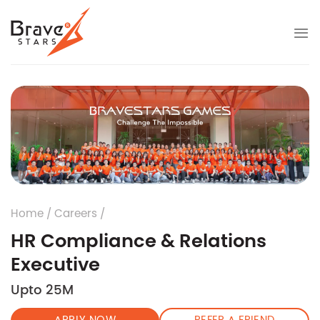
Skip
to
content
Home
/
Careers
/
HR Compliance & Relations
Executive
Upto 25M